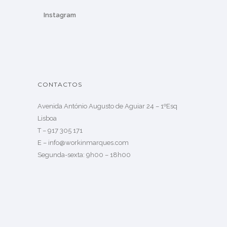
Instagram
CONTACTOS
Avenida António Augusto de Aguiar 24 – 1ºEsq
Lisboa
T –
917 305 171
E –
info@workinmarques.com
Segunda-sexta: 9h00 – 18h00